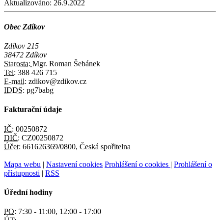
Aktualizováno:
26.9.2022
Obec Zdíkov
Zdíkov 215
38472 Zdíkov
Starosta:
Mgr. Roman Šebánek
Tel:
388 426 715
E-mail:
zdikov@zdikov.cz
IDDS:
pg7babg
Fakturační údaje
IČ:
00250872
DIČ:
CZ00250872
Účet:
661626369/0800, Česká spořitelna
Mapa webu
|
Nastavení cookies
Prohlášení o cookies
|
Prohlášení o
přístupnosti
|
RSS
Úřední hodiny
PO:
7:30 - 11:00, 12:00 - 17:00