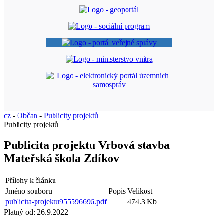
cz
-
Občan
-
Publicity projektů
Publicity projektů
Publicita projektu Vrbová stavba
Mateřská škola Zdíkov
Přílohy k článku
Jméno souboru
Popis
Velikost
publicita-projektu955596696.pdf
474.3 Kb
Platný od:
26.9.2022