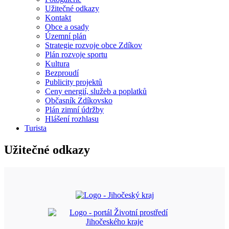
Užitečné odkazy
Kontakt
Obce a osady
Územní plán
Strategie rozvoje obce Zdíkov
Plán rozvoje sportu
Kultura
Bezproudí
Publicity projektů
Ceny energií, služeb a poplatků
Občasník Zdíkovsko
Plán zimní údržby
Hlášení rozhlasu
Turista
Užitečné odkazy