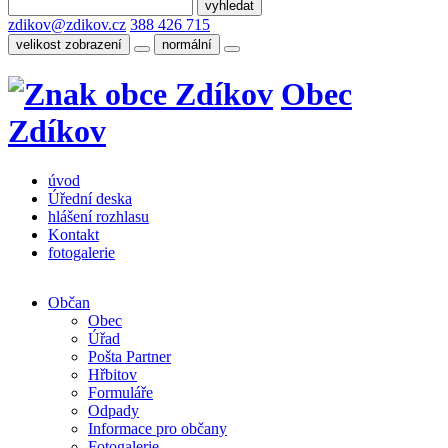
zdikov@zdikov.cz
388 426 715
velikost zobrazení
normální
Obec
Zdíkov
úvod
Úřední deska
hlášení rozhlasu
Kontakt
fotogalerie
Občan
Obec
Úřad
Pošta Partner
Hřbitov
Formuláře
Odpady
Informace pro občany
Fotogalerie