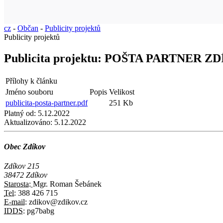
cz
-
Občan
-
Publicity projektů
Publicity projektů
Publicita projektu: POŠTA PARTNER Z
Přílohy k článku
Jméno souboru
Popis
Velikost
publicita-posta-partner.pdf
251 Kb
Platný od:
5.12.2022
Aktualizováno:
5.12.2022
Obec Zdíkov
Zdíkov 215
38472 Zdíkov
Starosta:
Mgr. Roman Šebánek
Tel:
388 426 715
E-mail:
zdikov@zdikov.cz
IDDS:
pg7babg