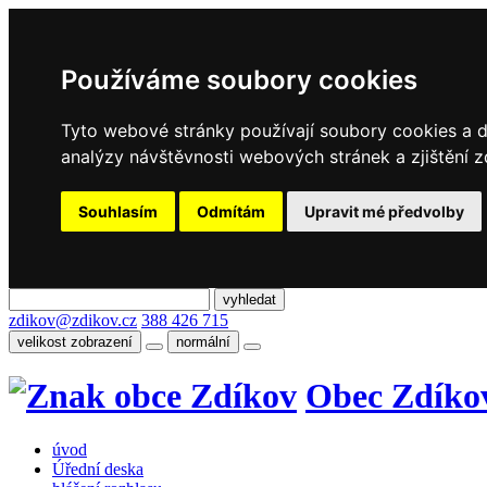
Používáme soubory cookies
Tyto webové stránky používají soubory cookies a da
analýzy návštěvnosti webových stránek a zjištění z
Souhlasím
Odmítám
Upravit mé předvolby
zdikov@zdikov.cz
388 426 715
velikost zobrazení
normální
Obec Zdíko
úvod
Úřední deska