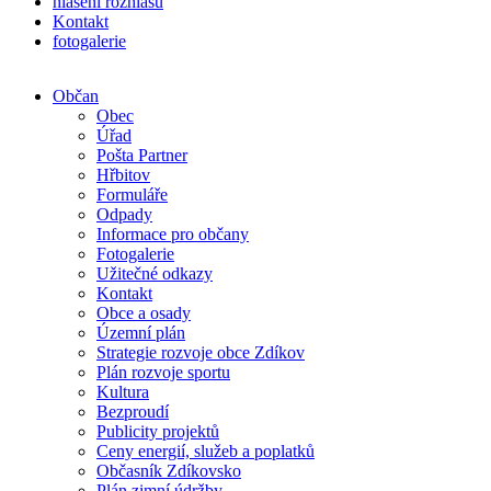
hlášení rozhlasu
Kontakt
fotogalerie
Občan
Obec
Úřad
Pošta Partner
Hřbitov
Formuláře
Odpady
Informace pro občany
Fotogalerie
Užitečné odkazy
Kontakt
Obce a osady
Územní plán
Strategie rozvoje obce Zdíkov
Plán rozvoje sportu
Kultura
Bezproudí
Publicity projektů
Ceny energií, služeb a poplatků
Občasník Zdíkovsko
Plán zimní údržby