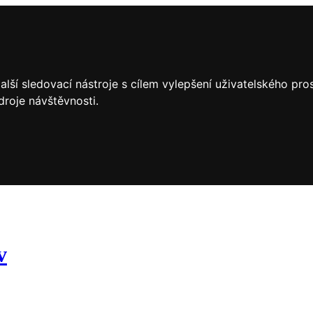
lší sledovací nástroje s cílem vylepšení uživatelského pr
droje návštěvnosti.
v