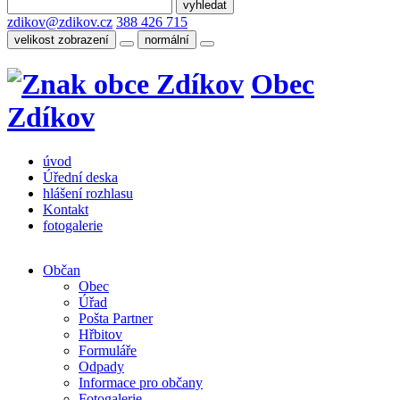
zdikov@zdikov.cz
388 426 715
velikost zobrazení
normální
Obec
Zdíkov
úvod
Úřední deska
hlášení rozhlasu
Kontakt
fotogalerie
Občan
Obec
Úřad
Pošta Partner
Hřbitov
Formuláře
Odpady
Informace pro občany
Fotogalerie