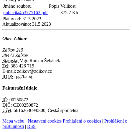
Jméno souboru
Popis
Velikost
publicita453775162.pdf
375.7 Kb
Platný od:
31.5.2023
Aktualizováno:
31.5.2023
Obec Zdíkov
Zdíkov 215
38472 Zdíkov
Starosta:
Mgr. Roman Šebánek
Tel:
388 426 715
E-mail:
zdikov@zdikov.cz
IDDS:
pg7babg
Fakturační údaje
IČ:
00250872
DIČ:
CZ00250872
Účet:
661626369/0800, Česká spořitelna
Mapa webu
|
Nastavení cookies
Prohlášení o cookies
|
Prohlášení o
přístupnosti
|
RSS