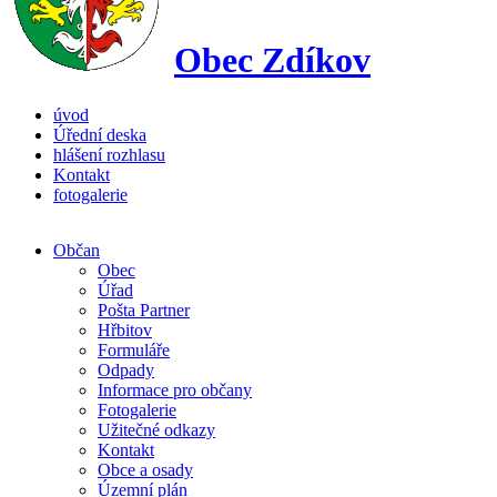
Obec Zdíkov
úvod
Úřední deska
hlášení rozhlasu
Kontakt
fotogalerie
Občan
Obec
Úřad
Pošta Partner
Hřbitov
Formuláře
Odpady
Informace pro občany
Fotogalerie
Užitečné odkazy
Kontakt
Obce a osady
Územní plán