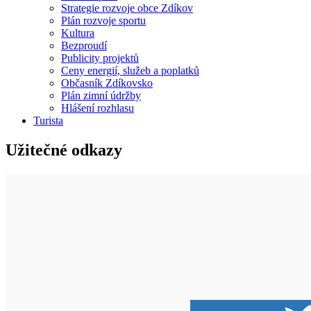
Strategie rozvoje obce Zdíkov
Plán rozvoje sportu
Kultura
Bezproudí
Publicity projektů
Ceny energií, služeb a poplatků
Občasník Zdíkovsko
Plán zimní údržby
Hlášení rozhlasu
Turista
Užitečné odkazy