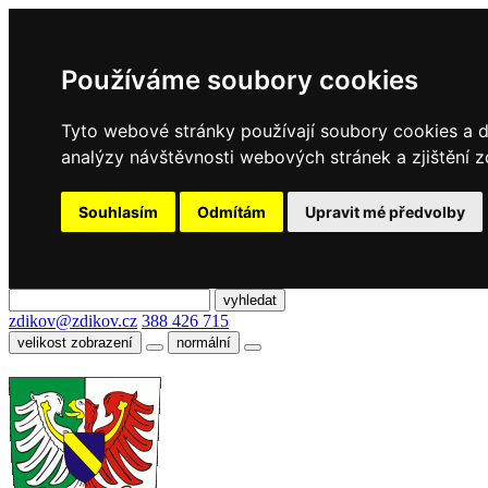
Používáme soubory cookies
Tyto webové stránky používají soubory cookies a da
analýzy návštěvnosti webových stránek a zjištění z
Souhlasím
Odmítám
Upravit mé předvolby
zdikov@zdikov.cz
388 426 715
velikost zobrazení
normální