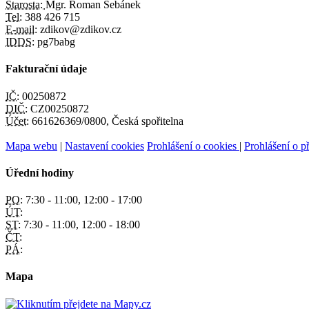
Starosta:
Mgr. Roman Šebánek
Tel:
388 426 715
E-mail:
zdikov@zdikov.cz
IDDS:
pg7babg
Fakturační údaje
IČ:
00250872
DIČ:
CZ00250872
Účet:
661626369/0800, Česká spořitelna
Mapa webu
|
Nastavení cookies
Prohlášení o cookies
|
Prohlášení o př
Úřední hodiny
PO:
7:30 - 11:00, 12:00 - 17:00
ÚT:
ST:
7:30 - 11:00, 12:00 - 18:00
ČT:
PÁ:
Mapa