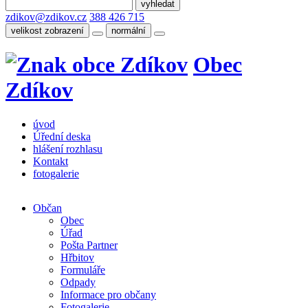
zdikov@zdikov.cz
388 426 715
velikost zobrazení
normální
Obec
Zdíkov
úvod
Úřední deska
hlášení rozhlasu
Kontakt
fotogalerie
Občan
Obec
Úřad
Pošta Partner
Hřbitov
Formuláře
Odpady
Informace pro občany
Fotogalerie