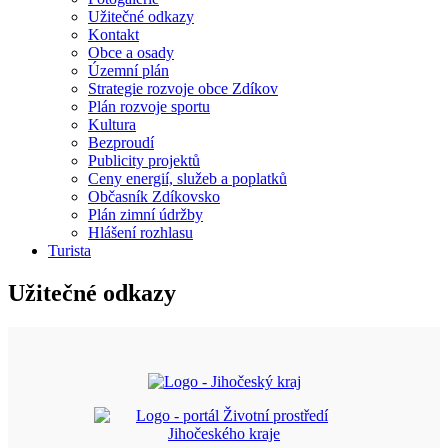
Užitečné odkazy
Kontakt
Obce a osady
Územní plán
Strategie rozvoje obce Zdíkov
Plán rozvoje sportu
Kultura
Bezproudí
Publicity projektů
Ceny energií, služeb a poplatků
Občasník Zdíkovsko
Plán zimní údržby
Hlášení rozhlasu
Turista
Užitečné odkazy