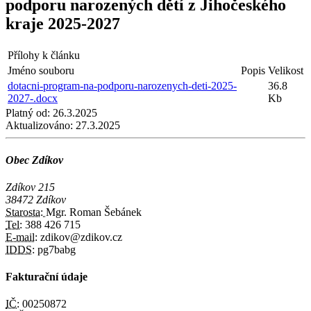
podporu narozených dětí z Jihočeského
kraje 2025-2027
Přílohy k článku
Jméno souboru
Popis
Velikost
dotacni-program-na-podporu-narozenych-deti-2025-
36.8
2027-.docx
Kb
Platný od:
26.3.2025
Aktualizováno:
27.3.2025
Obec Zdíkov
Zdíkov 215
38472 Zdíkov
Starosta:
Mgr. Roman Šebánek
Tel:
388 426 715
E-mail:
zdikov@zdikov.cz
IDDS:
pg7babg
Fakturační údaje
IČ:
00250872