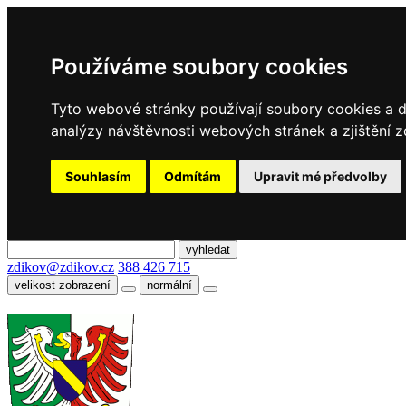
Používáme soubory cookies
Tyto webové stránky používají soubory cookies a da
analýzy návštěvnosti webových stránek a zjištění z
Souhlasím
Odmítám
Upravit mé předvolby
zdikov@zdikov.cz
388 426 715
velikost zobrazení
normální