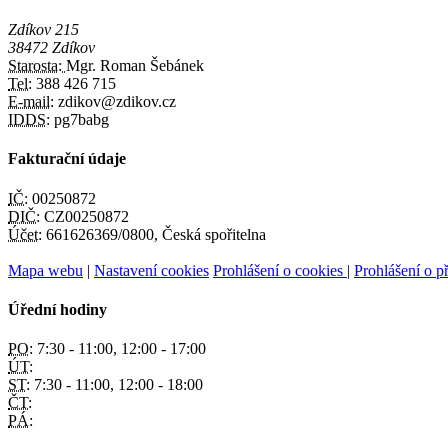
Zdíkov 215
38472 Zdíkov
Starosta:
Mgr. Roman Šebánek
Tel:
388 426 715
E-mail:
zdikov@zdikov.cz
IDDS:
pg7babg
Fakturační údaje
IČ:
00250872
DIČ:
CZ00250872
Účet:
661626369/0800, Česká spořitelna
Mapa webu
|
Nastavení cookies
Prohlášení o cookies
|
Prohlášení o př
Úřední hodiny
PO:
7:30 - 11:00, 12:00 - 17:00
ÚT:
ST:
7:30 - 11:00, 12:00 - 18:00
ČT:
PÁ: