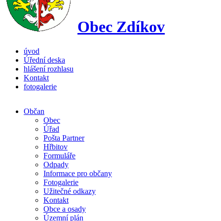
Obec Zdíkov
úvod
Úřední deska
hlášení rozhlasu
Kontakt
fotogalerie
Občan
Obec
Úřad
Pošta Partner
Hřbitov
Formuláře
Odpady
Informace pro občany
Fotogalerie
Užitečné odkazy
Kontakt
Obce a osady
Územní plán