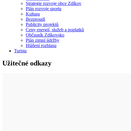
Strategie rozvoje obce Zdíkov
Plán rozvoje sportu
Kultura
Bezproudí
Publicity projektů
Ceny energií, služeb a poplatků
Občasník Zdíkovsko
Plán zimní údržby
Hlášení rozhlasu
Turista
Užitečné odkazy