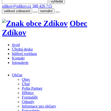
zdikov@zdikov.cz
388 426 715
velikost zobrazení
normální
Obec
Zdíkov
úvod
Úřední deska
hlášení rozhlasu
Kontakt
fotogalerie
Občan
Obec
Úřad
Pošta Partner
Hřbitov
Formuláře
Odpady
Informace pro občany
Fotogalerie