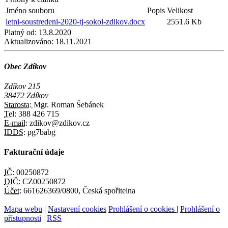
Jméno souboru
Popis
Velikost
letni-soustredeni-2020-tj-sokol-zdikov.docx
2551.6 Kb
Platný od:
13.8.2020
Aktualizováno:
18.11.2021
Obec Zdíkov
Zdíkov 215
38472 Zdíkov
Starosta:
Mgr. Roman Šebánek
Tel:
388 426 715
E-mail:
zdikov@zdikov.cz
IDDS:
pg7babg
Fakturační údaje
IČ:
00250872
DIČ:
CZ00250872
Účet:
661626369/0800, Česká spořitelna
Mapa webu
|
Nastavení cookies
Prohlášení o cookies
|
Prohlášení o
přístupnosti
|
RSS