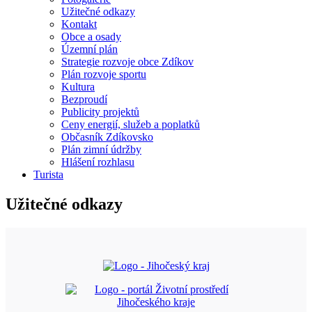
Užitečné odkazy
Kontakt
Obce a osady
Územní plán
Strategie rozvoje obce Zdíkov
Plán rozvoje sportu
Kultura
Bezproudí
Publicity projektů
Ceny energií, služeb a poplatků
Občasník Zdíkovsko
Plán zimní údržby
Hlášení rozhlasu
Turista
Užitečné odkazy