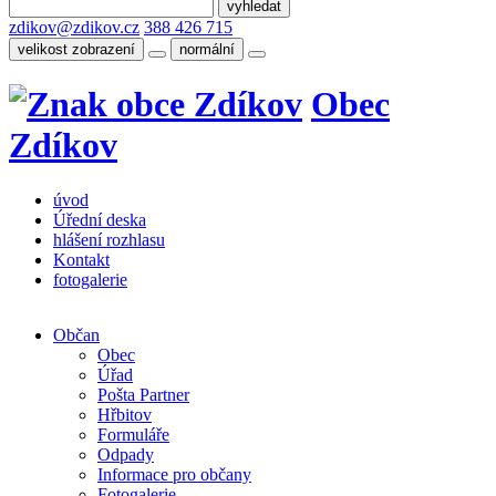
zdikov@zdikov.cz
388 426 715
velikost zobrazení
normální
Obec
Zdíkov
úvod
Úřední deska
hlášení rozhlasu
Kontakt
fotogalerie
Občan
Obec
Úřad
Pošta Partner
Hřbitov
Formuláře
Odpady
Informace pro občany
Fotogalerie