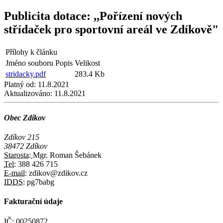
Publicita dotace: ,,Pořízení nových
střídaček pro sportovní areál ve Zdíkově"
Přílohy k článku
Jméno souboru
Popis
Velikost
stridacky.pdf
283.4 Kb
Platný od:
11.8.2021
Aktualizováno:
11.8.2021
Obec Zdíkov
Zdíkov 215
38472 Zdíkov
Starosta:
Mgr. Roman Šebánek
Tel:
388 426 715
E-mail:
zdikov@zdikov.cz
IDDS:
pg7babg
Fakturační údaje
IČ:
00250872