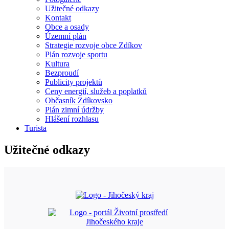
Užitečné odkazy
Kontakt
Obce a osady
Územní plán
Strategie rozvoje obce Zdíkov
Plán rozvoje sportu
Kultura
Bezproudí
Publicity projektů
Ceny energií, služeb a poplatků
Občasník Zdíkovsko
Plán zimní údržby
Hlášení rozhlasu
Turista
Užitečné odkazy