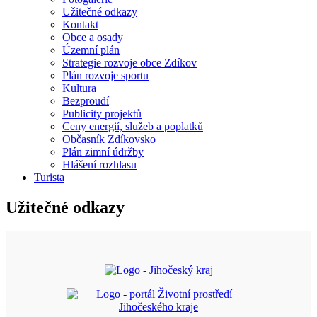
Užitečné odkazy
Kontakt
Obce a osady
Územní plán
Strategie rozvoje obce Zdíkov
Plán rozvoje sportu
Kultura
Bezproudí
Publicity projektů
Ceny energií, služeb a poplatků
Občasník Zdíkovsko
Plán zimní údržby
Hlášení rozhlasu
Turista
Užitečné odkazy