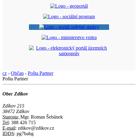
cz
-
Občan
-
Pošta Partner
Pošta Partner
Obec Zdíkov
Zdíkov 215
38472 Zdíkov
Starosta:
Mgr. Roman Šebánek
Tel:
388 426 715
E-mail:
zdikov@zdikov.cz
IDDS:
pg7babg