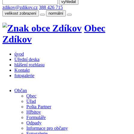
zdikov@zdikov.cz
388 426 715
velikost zobrazení
normální
Obec
Zdíkov
úvod
Úřední deska
hlášení rozhlasu
Kontakt
fotogalerie
Občan
Obec
Úřad
Pošta Partner
Hřbitov
Formuláře
Odpady
Informace pro občany
Fotogalerie