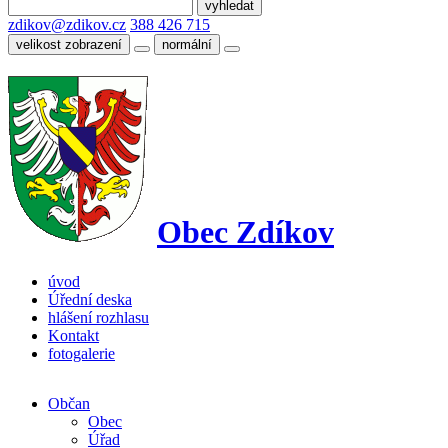
zdikov@zdikov.cz
388 426 715
velikost zobrazení
normální
Obec Zdíkov
úvod
Úřední deska
hlášení rozhlasu
Kontakt
fotogalerie
Občan
Obec
Úřad