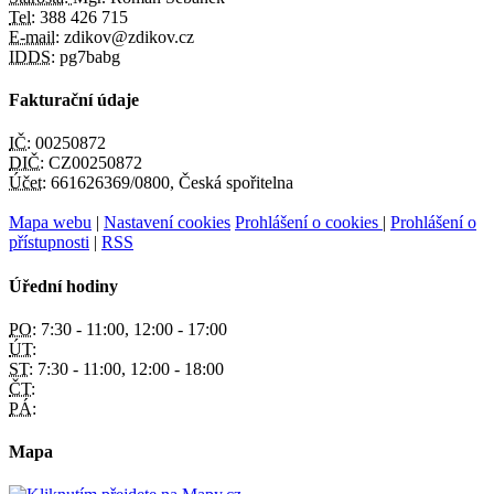
Tel:
388 426 715
E-mail:
zdikov@zdikov.cz
IDDS:
pg7babg
Fakturační údaje
IČ:
00250872
DIČ:
CZ00250872
Účet:
661626369/0800, Česká spořitelna
Mapa webu
|
Nastavení cookies
Prohlášení o cookies
|
Prohlášení o
přístupnosti
|
RSS
Úřední hodiny
PO:
7:30 - 11:00, 12:00 - 17:00
ÚT:
ST:
7:30 - 11:00, 12:00 - 18:00
ČT:
PÁ:
Mapa