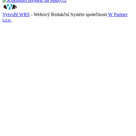
Vytvořil WRS
- Webový Redakční Systém společnosti
W Partner
s.r.o.