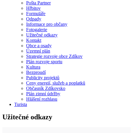
Pošta Partner
Hřbitov
Formuláře
Odpady
Informace pro občany
Fotogalerie
Užitečné odkazy
Kontakt
Obce a osady
Územní plán
Strategie rozvoje obce Zdíkov
Plán rozvoje sportu
Kultura
Bezproudí
Publicity projektů
Ceny energií, služeb a poplatků
Občasník Zdíkovsko
Plán zimní údržby
Hlášení rozhlasu
Turista
Užitečné odkazy