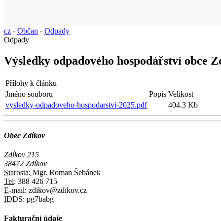
cz
-
Občan
-
Odpady
Odpady
Výsledky odpadového hospodářství obce Z
Přílohy k článku
Jméno souboru
Popis
Velikost
vysledky-odpadoveho-hospodarstvi-2025.pdf
404.3 Kb
Obec Zdíkov
Zdíkov 215
38472 Zdíkov
Starosta:
Mgr. Roman Šebánek
Tel:
388 426 715
E-mail:
zdikov@zdikov.cz
IDDS:
pg7babg
Fakturační údaje