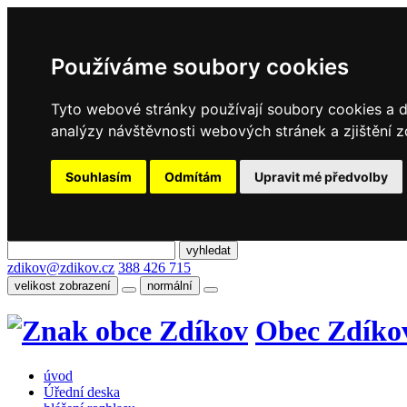
Používáme soubory cookies
Tyto webové stránky používají soubory cookies a da
analýzy návštěvnosti webových stránek a zjištění z
Souhlasím
Odmítám
Upravit mé předvolby
zdikov@zdikov.cz
388 426 715
velikost zobrazení
normální
Obec Zdíko
úvod
Úřední deska