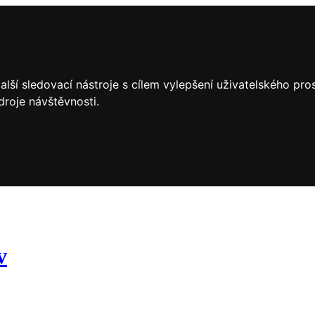
lší sledovací nástroje s cílem vylepšení uživatelského pr
droje návštěvnosti.
v