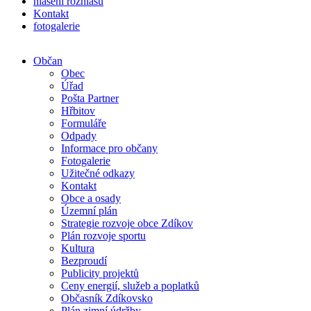
hlášení rozhlasu
Kontakt
fotogalerie
Občan
Obec
Úřad
Pošta Partner
Hřbitov
Formuláře
Odpady
Informace pro občany
Fotogalerie
Užitečné odkazy
Kontakt
Obce a osady
Územní plán
Strategie rozvoje obce Zdíkov
Plán rozvoje sportu
Kultura
Bezproudí
Publicity projektů
Ceny energií, služeb a poplatků
Občasník Zdíkovsko
Plán zimní údržby