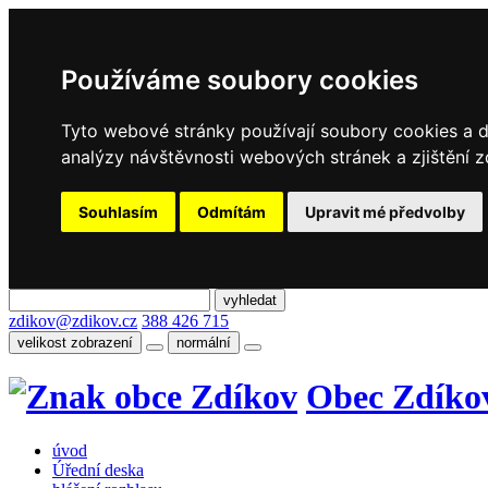
Používáme soubory cookies
Tyto webové stránky používají soubory cookies a da
analýzy návštěvnosti webových stránek a zjištění z
Souhlasím
Odmítám
Upravit mé předvolby
zdikov@zdikov.cz
388 426 715
velikost zobrazení
normální
Obec Zdíko
úvod
Úřední deska