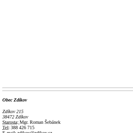
Obec Zdíkov
Zdíkov 215
38472 Zdíkov
Starosta:
Mgr. Roman Šebánek
Tel:
388 426 715
E-mail:
zdikov@zdikov.cz