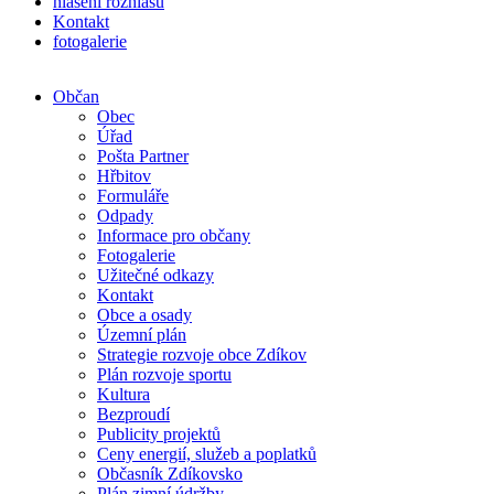
hlášení rozhlasu
Kontakt
fotogalerie
Občan
Obec
Úřad
Pošta Partner
Hřbitov
Formuláře
Odpady
Informace pro občany
Fotogalerie
Užitečné odkazy
Kontakt
Obce a osady
Územní plán
Strategie rozvoje obce Zdíkov
Plán rozvoje sportu
Kultura
Bezproudí
Publicity projektů
Ceny energií, služeb a poplatků
Občasník Zdíkovsko
Plán zimní údržby