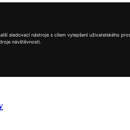
lší sledovací nástroje s cílem vylepšení uživatelského pr
droje návštěvnosti.
v