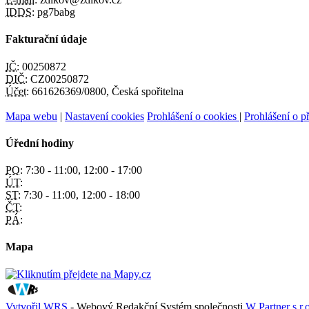
IDDS:
pg7babg
Fakturační údaje
IČ:
00250872
DIČ:
CZ00250872
Účet:
661626369/0800, Česká spořitelna
Mapa webu
|
Nastavení cookies
Prohlášení o cookies
|
Prohlášení o př
Úřední hodiny
PO:
7:30 - 11:00, 12:00 - 17:00
ÚT:
ST:
7:30 - 11:00, 12:00 - 18:00
ČT:
PÁ:
Mapa
Vytvořil WRS
- Webový Redakční Systém společnosti
W Partner s.r.o