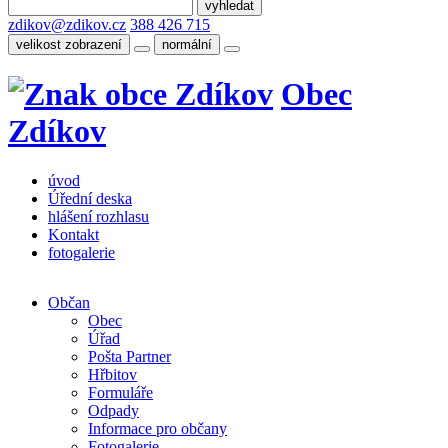
zdikov@zdikov.cz
388 426 715
velikost zobrazení
normální
Obec
Zdíkov
úvod
Úřední deska
hlášení rozhlasu
Kontakt
fotogalerie
Občan
Obec
Úřad
Pošta Partner
Hřbitov
Formuláře
Odpady
Informace pro občany
Fotogalerie