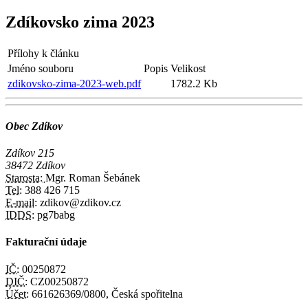
Zdíkovsko zima 2023
Přílohy k článku
Jméno souboru
Popis
Velikost
zdikovsko-zima-2023-web.pdf
1782.2 Kb
Obec Zdíkov
Zdíkov 215
38472 Zdíkov
Starosta:
Mgr. Roman Šebánek
Tel:
388 426 715
E-mail:
zdikov@zdikov.cz
IDDS:
pg7babg
Fakturační údaje
IČ:
00250872
DIČ:
CZ00250872
Účet:
661626369/0800, Česká spořitelna