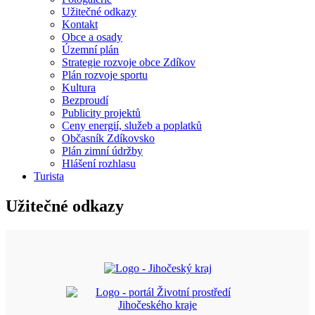
Užitečné odkazy
Kontakt
Obce a osady
Územní plán
Strategie rozvoje obce Zdíkov
Plán rozvoje sportu
Kultura
Bezproudí
Publicity projektů
Ceny energií, služeb a poplatků
Občasník Zdíkovsko
Plán zimní údržby
Hlášení rozhlasu
Turista
Užitečné odkazy