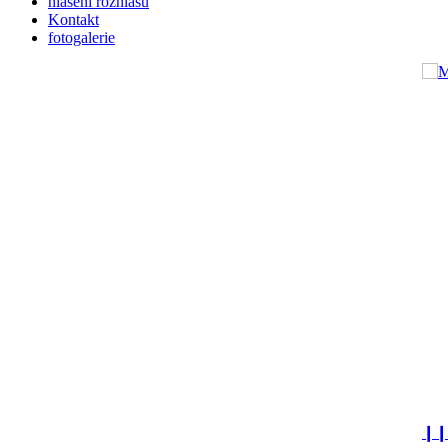
hlášení rozhlasu
Kontakt
fotogalerie
❙❙