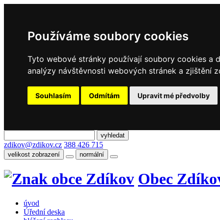
Používáme soubory cookies
Tyto webové stránky používají soubory cookies a da
analýzy návštěvnosti webových stránek a zjištění z
Souhlasím
Odmítám
Upravit mé předvolby
zdikov@zdikov.cz
388 426 715
velikost zobrazení
normální
Obec Zdíko
úvod
Úřední deska