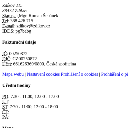
Zdíkov 215
38472 Zdíkov
Starosta:
Mgr. Roman Šebánek
Tel:
388 426 715
E-mail:
zdikov@zdikov.cz
IDDS:
pg7babg
Fakturační údaje
IČ:
00250872
DIČ:
CZ00250872
Účet:
661626369/0800, Česká spořitelna
Mapa webu
|
Nastavení cookies
Prohlášení o cookies
|
Prohlášení o př
Úřední hodiny
PO:
7:30 - 11:00, 12:00 - 17:00
ÚT:
ST:
7:30 - 11:00, 12:00 - 18:00
ČT:
PÁ: