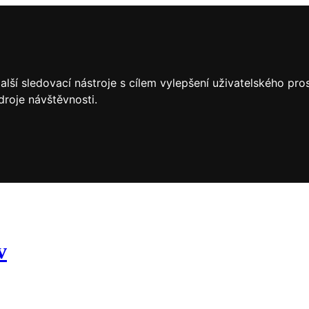
lší sledovací nástroje s cílem vylepšení uživatelského pr
droje návštěvnosti.
v