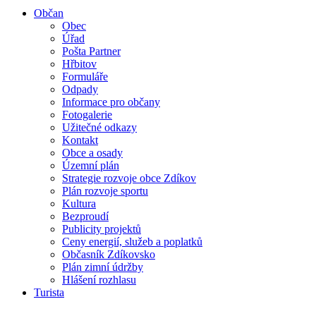
Občan
Obec
Úřad
Pošta Partner
Hřbitov
Formuláře
Odpady
Informace pro občany
Fotogalerie
Užitečné odkazy
Kontakt
Obce a osady
Územní plán
Strategie rozvoje obce Zdíkov
Plán rozvoje sportu
Kultura
Bezproudí
Publicity projektů
Ceny energií, služeb a poplatků
Občasník Zdíkovsko
Plán zimní údržby
Hlášení rozhlasu
Turista