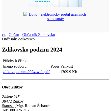
cz
-
Občan
-
Občasník Zdíkovsko
Občasník Zdíkovsko
Zdíkovsko podzim 2024
Přílohy k článku
Jméno souboru
Popis
Velikost
zdikov-podzim-2024-web.pdf
1309.9 Kb
Obec Zdíkov
Zdíkov 215
38472 Zdíkov
Starosta:
Mgr. Roman Šebánek
Tel:
388 426 715