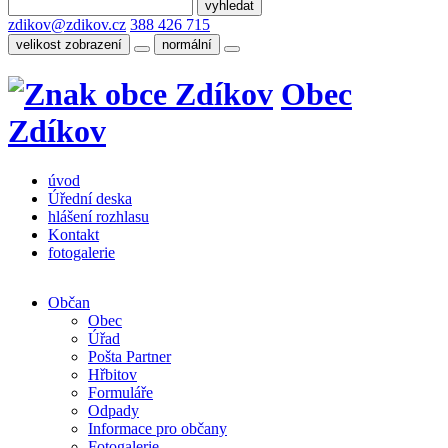
zdikov@zdikov.cz
388 426 715
velikost zobrazení
normální
Obec
Zdíkov
úvod
Úřední deska
hlášení rozhlasu
Kontakt
fotogalerie
Občan
Obec
Úřad
Pošta Partner
Hřbitov
Formuláře
Odpady
Informace pro občany
Fotogalerie