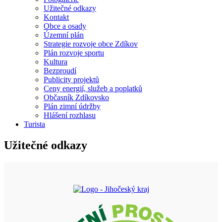
Užitečné odkazy
Kontakt
Obce a osady
Územní plán
Strategie rozvoje obce Zdíkov
Plán rozvoje sportu
Kultura
Bezproudí
Publicity projektů
Ceny energií, služeb a poplatků
Občasník Zdíkovsko
Plán zimní údržby
Hlášení rozhlasu
Turista
Užitečné odkazy