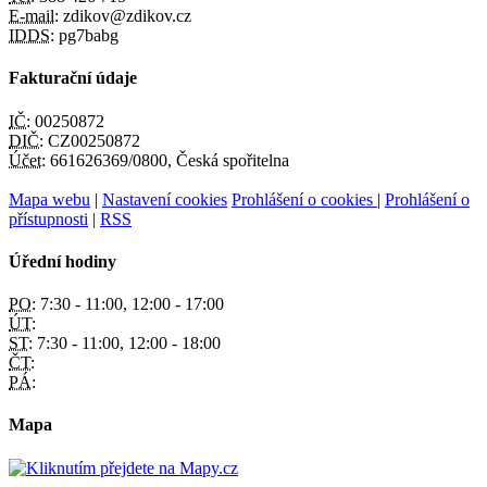
E-mail:
zdikov@zdikov.cz
IDDS:
pg7babg
Fakturační údaje
IČ:
00250872
DIČ:
CZ00250872
Účet:
661626369/0800, Česká spořitelna
Mapa webu
|
Nastavení cookies
Prohlášení o cookies
|
Prohlášení o
přístupnosti
|
RSS
Úřední hodiny
PO:
7:30 - 11:00, 12:00 - 17:00
ÚT:
ST:
7:30 - 11:00, 12:00 - 18:00
ČT:
PÁ:
Mapa