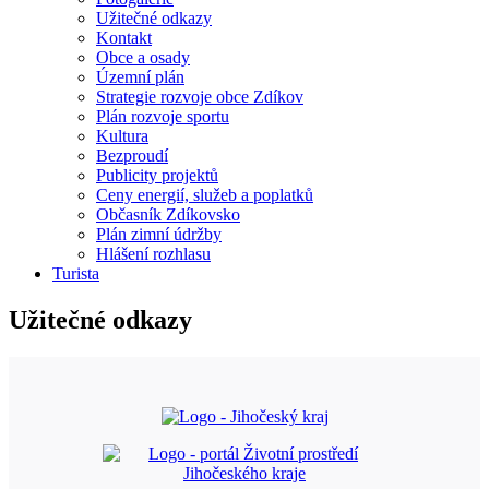
Užitečné odkazy
Kontakt
Obce a osady
Územní plán
Strategie rozvoje obce Zdíkov
Plán rozvoje sportu
Kultura
Bezproudí
Publicity projektů
Ceny energií, služeb a poplatků
Občasník Zdíkovsko
Plán zimní údržby
Hlášení rozhlasu
Turista
Užitečné odkazy