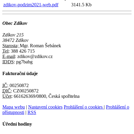
zdikov-podzim2021-web.pdf
3141.5 Kb
Obec Zdíkov
Zdíkov 215
38472 Zdíkov
Starosta:
Mgr. Roman Šebánek
Tel:
388 426 715
E-mail:
zdikov@zdikov.cz
IDDS:
pg7babg
Fakturační údaje
IČ:
00250872
DIČ:
CZ00250872
Účet:
661626369/0800, Česká spořitelna
Mapa webu
|
Nastavení cookies
Prohlášení o cookies
|
Prohlášení o
přístupnosti
|
RSS
Úřední hodiny