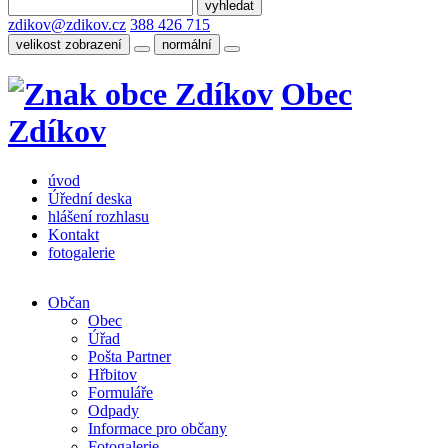
zdikov@zdikov.cz
388 426 715
velikost zobrazení
normální
Obec
Zdíkov
úvod
Úřední deska
hlášení rozhlasu
Kontakt
fotogalerie
Občan
Obec
Úřad
Pošta Partner
Hřbitov
Formuláře
Odpady
Informace pro občany
Fotogalerie