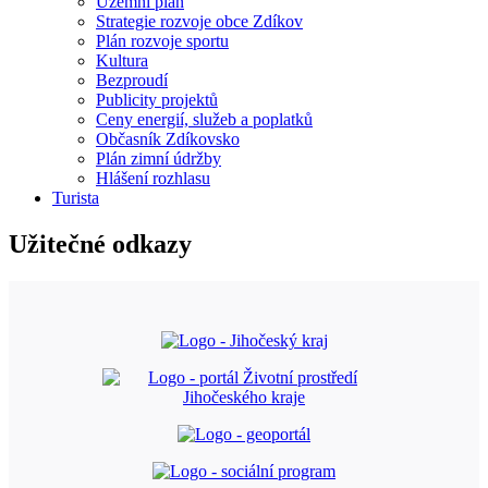
Územní plán
Strategie rozvoje obce Zdíkov
Plán rozvoje sportu
Kultura
Bezproudí
Publicity projektů
Ceny energií, služeb a poplatků
Občasník Zdíkovsko
Plán zimní údržby
Hlášení rozhlasu
Turista
Užitečné odkazy