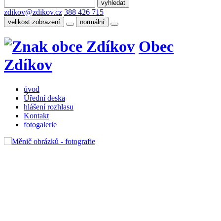
zdikov@zdikov.cz
388 426 715
velikost zobrazení
normální
Obec
Zdíkov
úvod
Úřední deska
hlášení rozhlasu
Kontakt
fotogalerie