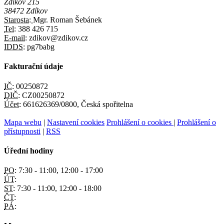
Zdíkov 215
38472 Zdíkov
Starosta:
Mgr. Roman Šebánek
Tel:
388 426 715
E-mail:
zdikov@zdikov.cz
IDDS:
pg7babg
Fakturační údaje
IČ:
00250872
DIČ:
CZ00250872
Účet:
661626369/0800, Česká spořitelna
Mapa webu
|
Nastavení cookies
Prohlášení o cookies
|
Prohlášení o
přístupnosti
|
RSS
Úřední hodiny
PO:
7:30 - 11:00, 12:00 - 17:00
ÚT:
ST:
7:30 - 11:00, 12:00 - 18:00
ČT:
PÁ: