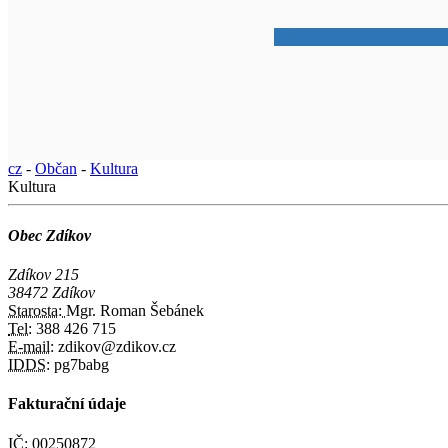
cz
-
Občan
-
Kultura
Kultura
Obec Zdíkov
Zdíkov 215
38472 Zdíkov
Starosta:
Mgr. Roman Šebánek
Tel:
388 426 715
E-mail:
zdikov@zdikov.cz
IDDS:
pg7babg
Fakturační údaje
IČ:
00250872