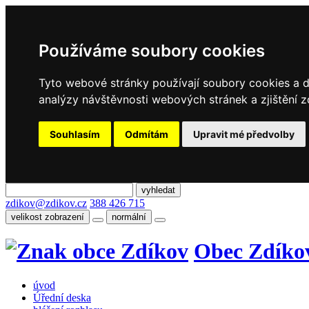
Používáme soubory cookies
Tyto webové stránky používají soubory cookies a da
analýzy návštěvnosti webových stránek a zjištění z
Souhlasím
Odmítám
Upravit mé předvolby
zdikov@zdikov.cz
388 426 715
velikost zobrazení
normální
Obec Zdíko
úvod
Úřední deska