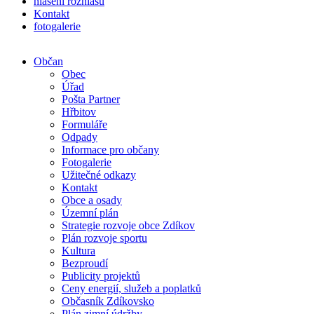
hlášení rozhlasu
Kontakt
fotogalerie
Občan
Obec
Úřad
Pošta Partner
Hřbitov
Formuláře
Odpady
Informace pro občany
Fotogalerie
Užitečné odkazy
Kontakt
Obce a osady
Územní plán
Strategie rozvoje obce Zdíkov
Plán rozvoje sportu
Kultura
Bezproudí
Publicity projektů
Ceny energií, služeb a poplatků
Občasník Zdíkovsko
Plán zimní údržby