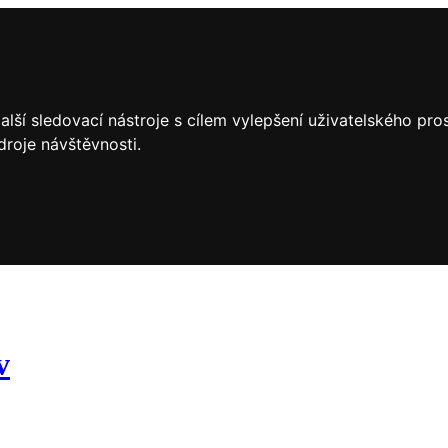
lší sledovací nástroje s cílem vylepšení uživatelského pr
droje návštěvnosti.
v