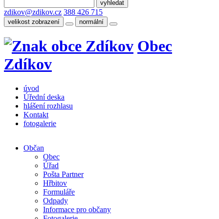
zdikov@zdikov.cz
388 426 715
velikost zobrazení
normální
Obec
Zdíkov
úvod
Úřední deska
hlášení rozhlasu
Kontakt
fotogalerie
Občan
Obec
Úřad
Pošta Partner
Hřbitov
Formuláře
Odpady
Informace pro občany
Fotogalerie