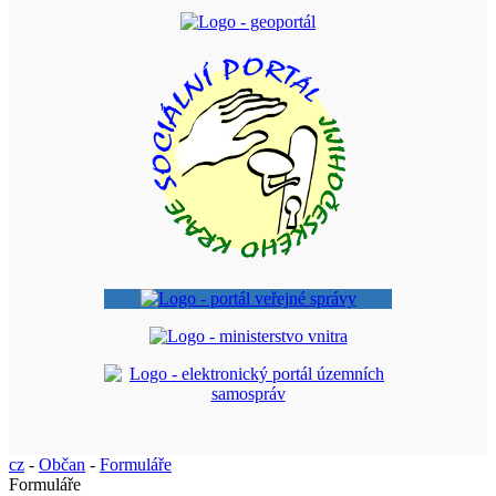
cz
-
Občan
-
Formuláře
Formuláře