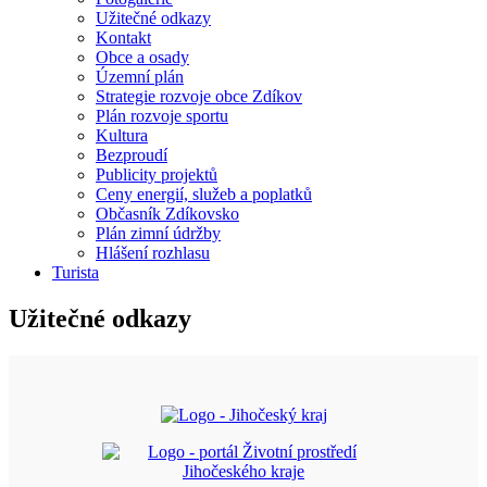
Užitečné odkazy
Kontakt
Obce a osady
Územní plán
Strategie rozvoje obce Zdíkov
Plán rozvoje sportu
Kultura
Bezproudí
Publicity projektů
Ceny energií, služeb a poplatků
Občasník Zdíkovsko
Plán zimní údržby
Hlášení rozhlasu
Turista
Užitečné odkazy