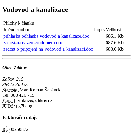
Vodovod a kanalizace
Přílohy k článku
Jméno souboru
Popis
Velikost
prihlaska-odhlaska-vodovod-a-kanalizace.doc
686.1 Kb
zadost-o-osazeni-vodomeru.doc
687.6 Kb
zadost-o-pripojeni-na-vodovod-a-kanalizaci.doc
688.6 Kb
Obec Zdíkov
Zdíkov 215
38472 Zdíkov
Starosta:
Mgr. Roman Šebánek
Tel:
388 426 715
E-mail:
zdikov@zdikov.cz
IDDS:
pg7babg
Fakturační údaje
IČ:
00250872