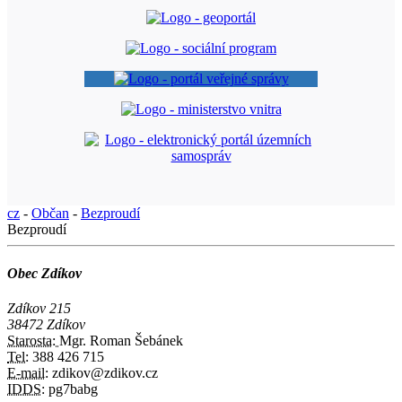
cz
-
Občan
-
Bezproudí
Bezproudí
Obec Zdíkov
Zdíkov 215
38472 Zdíkov
Starosta:
Mgr. Roman Šebánek
Tel:
388 426 715
E-mail:
zdikov@zdikov.cz
IDDS:
pg7babg