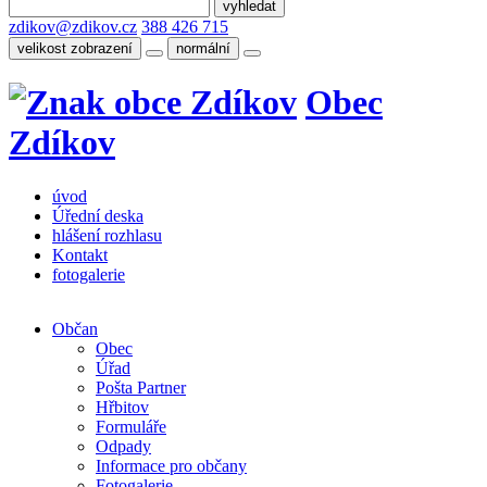
zdikov@zdikov.cz
388 426 715
velikost zobrazení
normální
Obec
Zdíkov
úvod
Úřední deska
hlášení rozhlasu
Kontakt
fotogalerie
Občan
Obec
Úřad
Pošta Partner
Hřbitov
Formuláře
Odpady
Informace pro občany
Fotogalerie