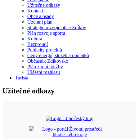
Užitečné odkazy
Kontakt
Obce a osady
Územní plán
Strategie rozvoje obce Zdíkov
Plán rozvoje sportu
Kultura
Bezproudí
Publicity projektů
Ceny energií, služeb a poplatků
Občasník Zdíkovsko
Plán zimní údržby
Hlášení rozhlasu
Turista
Užitečné odkazy