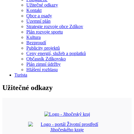
Užitečné odkazy
Kontakt
Obce a osady
Územní plán
Strategie rozvoje obce Zdíkov
Plán rozvoje sportu
Kultura
Bezproudí
Publicity projektů
Ceny energií, služeb a poplatků
Občasník Zdíkovsko
Plán zimní údržby
Hlášení rozhlasu
Turista
Užitečné odkazy