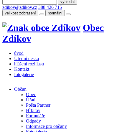
zdikov@zdikov.cz
388 426 715
velikost zobrazení
normální
Obec
Zdíkov
úvod
Úřední deska
hlášení rozhlasu
Kontakt
fotogalerie
Občan
Obec
Úřad
Pošta Partner
Hřbitov
Formuláře
Odpady
Informace pro občany
Fotogalerie