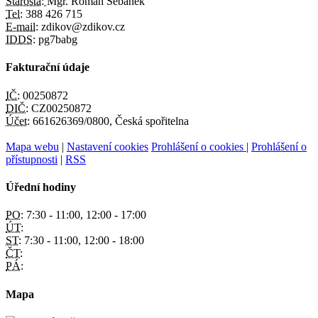
Starosta:
Mgr. Roman Šebánek
Tel:
388 426 715
E-mail:
zdikov@zdikov.cz
IDDS:
pg7babg
Fakturační údaje
IČ:
00250872
DIČ:
CZ00250872
Účet:
661626369/0800, Česká spořitelna
Mapa webu
|
Nastavení cookies
Prohlášení o cookies
|
Prohlášení o
přístupnosti
|
RSS
Úřední hodiny
PO:
7:30 - 11:00, 12:00 - 17:00
ÚT:
ST:
7:30 - 11:00, 12:00 - 18:00
ČT:
PÁ:
Mapa