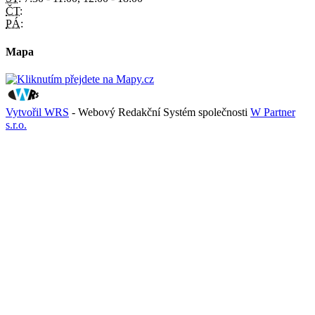
ČT:
PÁ:
Mapa
Vytvořil WRS
- Webový Redakční Systém společnosti
W Partner
s.r.o.