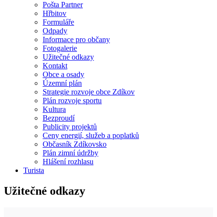
Pošta Partner
Hřbitov
Formuláře
Odpady
Informace pro občany
Fotogalerie
Užitečné odkazy
Kontakt
Obce a osady
Územní plán
Strategie rozvoje obce Zdíkov
Plán rozvoje sportu
Kultura
Bezproudí
Publicity projektů
Ceny energií, služeb a poplatků
Občasník Zdíkovsko
Plán zimní údržby
Hlášení rozhlasu
Turista
Užitečné odkazy