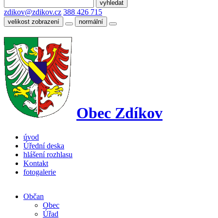
zdikov@zdikov.cz
388 426 715
velikost zobrazení
normální
Obec Zdíkov
úvod
Úřední deska
hlášení rozhlasu
Kontakt
fotogalerie
Občan
Obec
Úřad