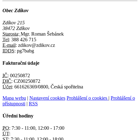
Obec Zdíkov
Zdíkov 215
38472 Zdíkov
Starosta:
Mgr. Roman Šebánek
Tel:
388 426 715
E-mail:
zdikov@zdikov.cz
IDDS:
pg7babg
Fakturační údaje
IČ:
00250872
DIČ:
CZ00250872
Účet:
661626369/0800, Česká spořitelna
Mapa webu
|
Nastavení cookies
Prohlášení o cookies
|
Prohlášení o
přístupnosti
|
RSS
Úřední hodiny
PO:
7:30 - 11:00, 12:00 - 17:00
ÚT:
ST:
7:30 - 11:00, 12:00 - 18:00