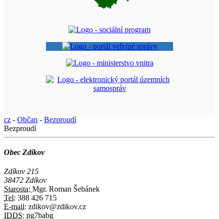
cz
-
Občan
-
Bezproudí
Bezproudí
Obec Zdíkov
Zdíkov 215
38472 Zdíkov
Starosta:
Mgr. Roman Šebánek
Tel:
388 426 715
E-mail:
zdikov@zdikov.cz
IDDS:
pg7babg