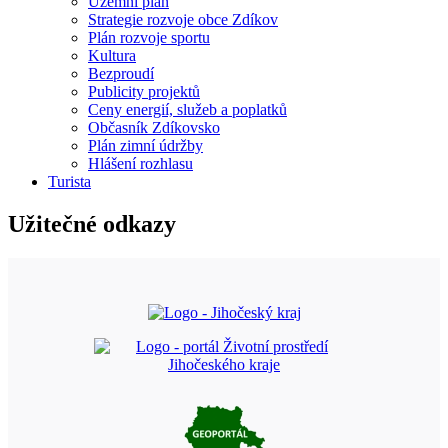
Územní plán
Strategie rozvoje obce Zdíkov
Plán rozvoje sportu
Kultura
Bezproudí
Publicity projektů
Ceny energií, služeb a poplatků
Občasník Zdíkovsko
Plán zimní údržby
Hlášení rozhlasu
Turista
Užitečné odkazy