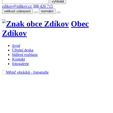
zdikov@zdikov.cz
388 426 715
velikost zobrazení
normální
Obec
Zdíkov
úvod
Úřední deska
hlášení rozhlasu
Kontakt
fotogalerie