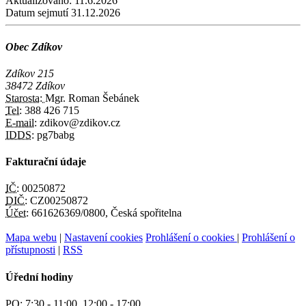
Aktualizováno:
11.6.2026
Datum sejmutí
31.12.2026
Obec Zdíkov
Zdíkov 215
38472 Zdíkov
Starosta:
Mgr. Roman Šebánek
Tel:
388 426 715
E-mail:
zdikov@zdikov.cz
IDDS:
pg7babg
Fakturační údaje
IČ:
00250872
DIČ:
CZ00250872
Účet:
661626369/0800, Česká spořitelna
Mapa webu
|
Nastavení cookies
Prohlášení o cookies
|
Prohlášení o
přístupnosti
|
RSS
Úřední hodiny
PO:
7:30 - 11:00, 12:00 - 17:00