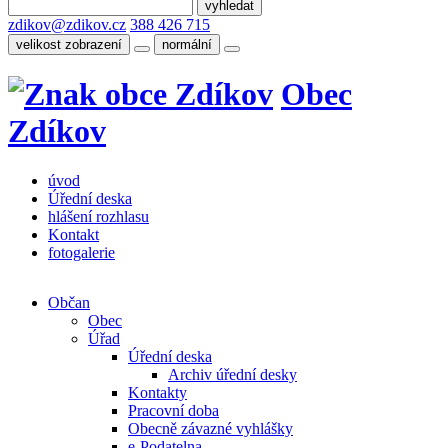
zdikov@zdikov.cz
388 426 715
velikost zobrazení
normální
Obec
Zdíkov
úvod
Úřední deska
hlášení rozhlasu
Kontakt
fotogalerie
Občan
Obec
Úřad
Úřední deska
Archiv úřední desky
Kontakty
Pracovní doba
Obecně závazné vyhlášky
e-Podatelna