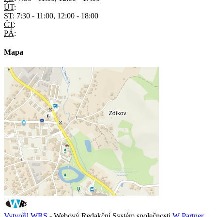
ÚT:
ST:
7:30 - 11:00, 12:00 - 18:00
ČT:
PÁ:
Mapa
Vytvořil WRS
- Webový Redakční Systém společnosti
W Partner