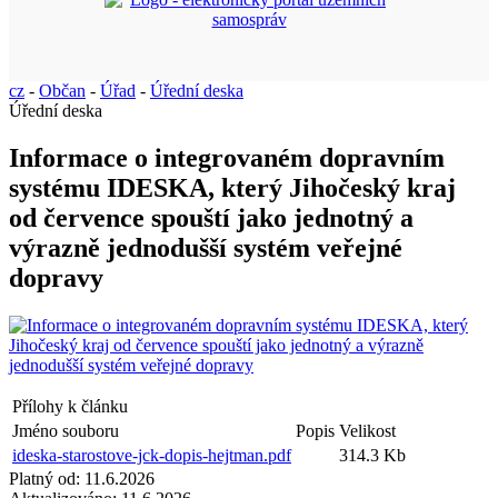
cz
-
Občan
-
Úřad
-
Úřední deska
Úřední deska
Informace o integrovaném dopravním
systému IDESKA, který Jihočeský kraj
od července spouští jako jednotný a
výrazně jednodušší systém veřejné
dopravy
Přílohy k článku
Jméno souboru
Popis
Velikost
ideska-starostove-jck-dopis-hejtman.pdf
314.3 Kb
Platný od:
11.6.2026