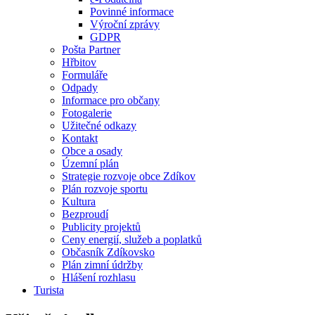
Povinné informace
Výroční zprávy
GDPR
Pošta Partner
Hřbitov
Formuláře
Odpady
Informace pro občany
Fotogalerie
Užitečné odkazy
Kontakt
Obce a osady
Územní plán
Strategie rozvoje obce Zdíkov
Plán rozvoje sportu
Kultura
Bezproudí
Publicity projektů
Ceny energií, služeb a poplatků
Občasník Zdíkovsko
Plán zimní údržby
Hlášení rozhlasu
Turista