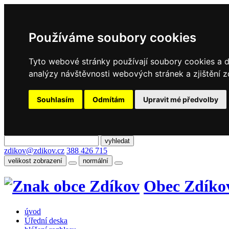
Používáme soubory cookies
Tyto webové stránky používají soubory cookies a da
analýzy návštěvnosti webových stránek a zjištění z
Souhlasím
Odmítám
Upravit mé předvolby
zdikov@zdikov.cz
388 426 715
velikost zobrazení
normální
Obec Zdíko
úvod
Úřední deska