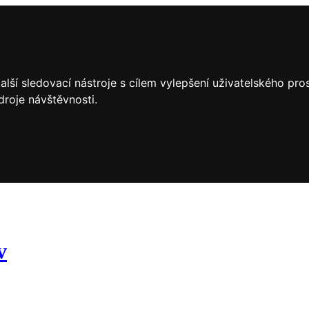
lší sledovací nástroje s cílem vylepšení uživatelského pr
droje návštěvnosti.
v