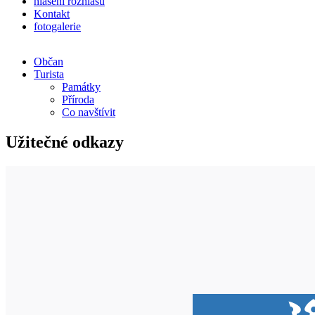
hlášení rozhlasu
Kontakt
fotogalerie
Občan
Turista
Památky
Příroda
Co navštívit
Užitečné odkazy