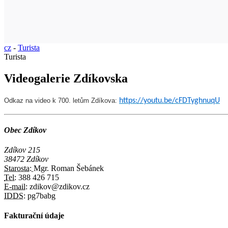
cz
-
Turista
Turista
Videogalerie Zdíkovska
Odkaz na video k 700. letům Zdíkova:
https://youtu.be/cFDTyghnuqU
Obec Zdíkov
Zdíkov 215
38472 Zdíkov
Starosta:
Mgr. Roman Šebánek
Tel:
388 426 715
E-mail:
zdikov@zdikov.cz
IDDS:
pg7babg
Fakturační údaje