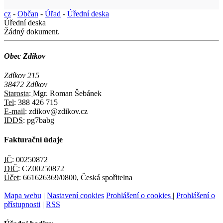
cz
-
Občan
-
Úřad
-
Úřední deska
Úřední deska
Žádný dokument.
Obec Zdíkov
Zdíkov 215
38472 Zdíkov
Starosta:
Mgr. Roman Šebánek
Tel:
388 426 715
E-mail:
zdikov@zdikov.cz
IDDS:
pg7babg
Fakturační údaje
IČ:
00250872
DIČ:
CZ00250872
Účet:
661626369/0800, Česká spořitelna
Mapa webu
|
Nastavení cookies
Prohlášení o cookies
|
Prohlášení o
přístupnosti
|
RSS