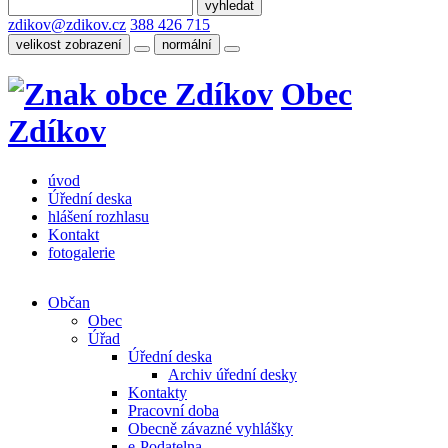
zdikov@zdikov.cz
388 426 715
velikost zobrazení
normální
Obec
Zdíkov
úvod
Úřední deska
hlášení rozhlasu
Kontakt
fotogalerie
Občan
Obec
Úřad
Úřední deska
Archiv úřední desky
Kontakty
Pracovní doba
Obecně závazné vyhlášky
e-Podatelna