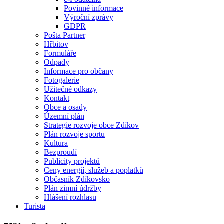
Povinné informace
Výroční zprávy
GDPR
Pošta Partner
Hřbitov
Formuláře
Odpady
Informace pro občany
Fotogalerie
Užitečné odkazy
Kontakt
Obce a osady
Územní plán
Strategie rozvoje obce Zdíkov
Plán rozvoje sportu
Kultura
Bezproudí
Publicity projektů
Ceny energií, služeb a poplatků
Občasník Zdíkovsko
Plán zimní údržby
Hlášení rozhlasu
Turista