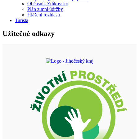
Občasník Zdíkovsko
Plán zimní údržby
Hlášení rozhlasu
Turista
Užitečné odkazy