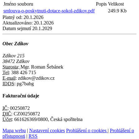
Jméno souboru
Popis
Velikost
smlouva-o-poskytnuti-dotace-sokol-zdikov.pdf
249.9 Kb
Platný od:
20.1.2026
Aktualizováno:
20.1.2026
Datum sejmutí
20.1.2029
Obec Zdíkov
Zdíkov 215
38472 Zdíkov
Starosta:
Mgr. Roman Šebánek
Tel:
388 426 715
E-mail:
zdikov@zdikov.cz
IDDS:
pg7babg
Fakturační údaje
IČ:
00250872
DIČ:
CZ00250872
Účet:
661626369/0800, Česká spořitelna
Mapa webu
|
Nastavení cookies
Prohlášení o cookies
|
Prohlášení o
přístupnosti
|
RSS