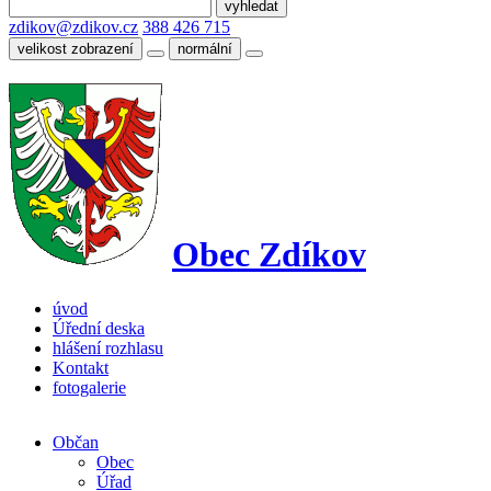
zdikov@zdikov.cz
388 426 715
velikost zobrazení
normální
Obec Zdíkov
úvod
Úřední deska
hlášení rozhlasu
Kontakt
fotogalerie
Občan
Obec
Úřad