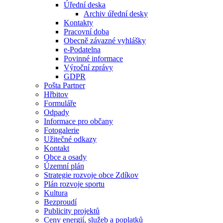
Úřední deska
Archiv úřední desky
Kontakty
Pracovní doba
Obecně závazné vyhlášky
e-Podatelna
Povinné informace
Výroční zprávy
GDPR
Pošta Partner
Hřbitov
Formuláře
Odpady
Informace pro občany
Fotogalerie
Užitečné odkazy
Kontakt
Obce a osady
Územní plán
Strategie rozvoje obce Zdíkov
Plán rozvoje sportu
Kultura
Bezproudí
Publicity projektů
Ceny energií, služeb a poplatků