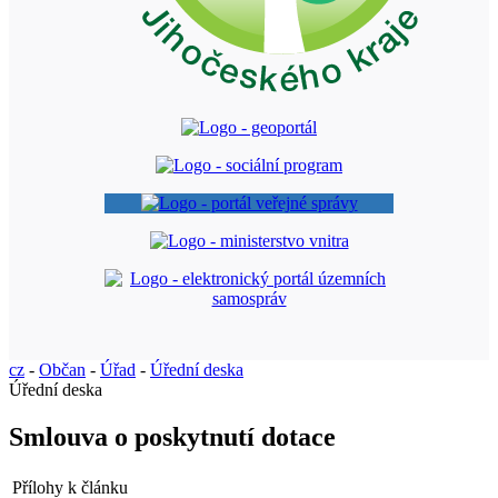
cz
-
Občan
-
Úřad
-
Úřední deska
Úřední deska
Smlouva o poskytnutí dotace
Přílohy k článku