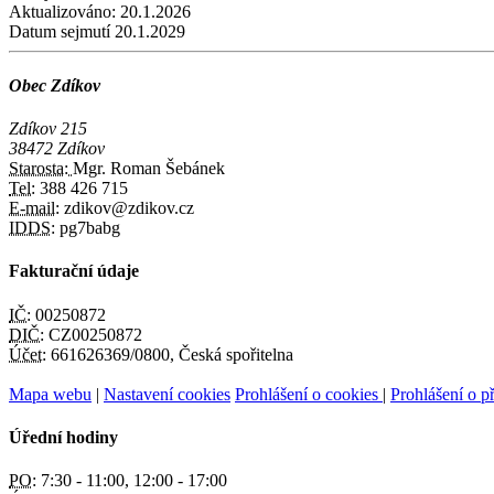
Aktualizováno:
20.1.2026
Datum sejmutí
20.1.2029
Obec Zdíkov
Zdíkov 215
38472 Zdíkov
Starosta:
Mgr. Roman Šebánek
Tel:
388 426 715
E-mail:
zdikov@zdikov.cz
IDDS:
pg7babg
Fakturační údaje
IČ:
00250872
DIČ:
CZ00250872
Účet:
661626369/0800, Česká spořitelna
Mapa webu
|
Nastavení cookies
Prohlášení o cookies
|
Prohlášení o př
Úřední hodiny
PO:
7:30 - 11:00, 12:00 - 17:00