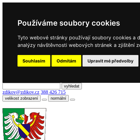
Používáme soubory cookies
Tyto webové stránky používají soubory cookies a da
analýzy návštěvnosti webových stránek a zjištění z
Souhlasím
Odmítám
Upravit mé předvolby
zdikov@zdikov.cz
388 426 715
velikost zobrazení
normální