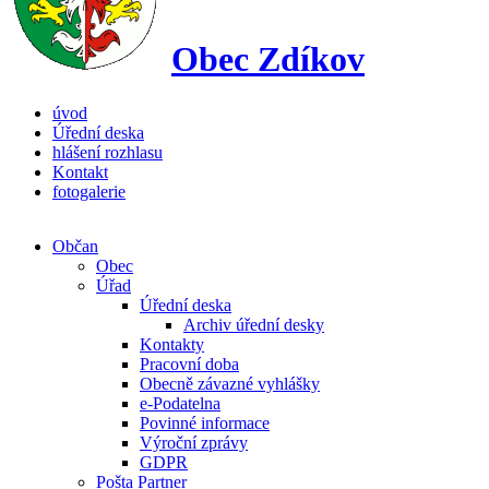
Obec Zdíkov
úvod
Úřední deska
hlášení rozhlasu
Kontakt
fotogalerie
Občan
Obec
Úřad
Úřední deska
Archiv úřední desky
Kontakty
Pracovní doba
Obecně závazné vyhlášky
e-Podatelna
Povinné informace
Výroční zprávy
GDPR
Pošta Partner