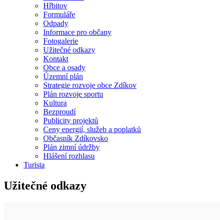
Hřbitov
Formuláře
Odpady
Informace pro občany
Fotogalerie
Užitečné odkazy
Kontakt
Obce a osady
Územní plán
Strategie rozvoje obce Zdíkov
Plán rozvoje sportu
Kultura
Bezproudí
Publicity projektů
Ceny energií, služeb a poplatků
Občasník Zdíkovsko
Plán zimní údržby
Hlášení rozhlasu
Turista
Užitečné odkazy