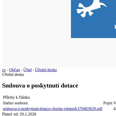
cz
-
Občan
-
Úřad
-
Úřední deska
Úřední deska
Smlouva o poskytnutí dotace
Přílohy k článku
Jméno souboru
Popis
V
smlouva-o-poskytnuti-dotace-charita-vimperk379403629.pdf
4
Platný od:
20.1.2026