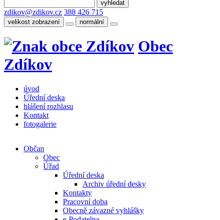
zdikov@zdikov.cz
388 426 715
velikost zobrazení
normální
Obec
Zdíkov
úvod
Úřední deska
hlášení rozhlasu
Kontakt
fotogalerie
Občan
Obec
Úřad
Úřední deska
Archiv úřední desky
Kontakty
Pracovní doba
Obecně závazné vyhlášky
e-Podatelna