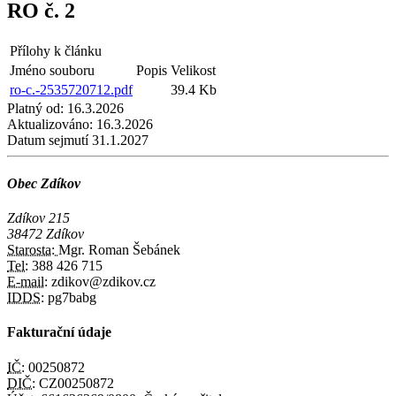
RO č. 2
Přílohy k článku
Jméno souboru
Popis
Velikost
ro-c.-2535720712.pdf
39.4 Kb
Platný od:
16.3.2026
Aktualizováno:
16.3.2026
Datum sejmutí
31.1.2027
Obec Zdíkov
Zdíkov 215
38472 Zdíkov
Starosta:
Mgr. Roman Šebánek
Tel:
388 426 715
E-mail:
zdikov@zdikov.cz
IDDS:
pg7babg
Fakturační údaje
IČ:
00250872
DIČ:
CZ00250872