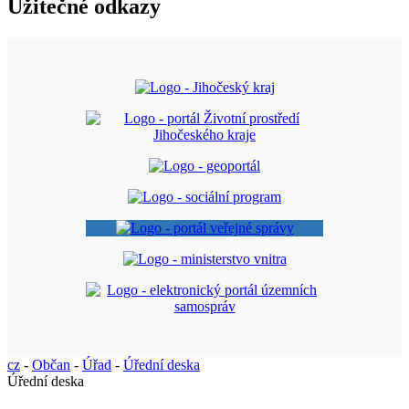
Užitečné odkazy
cz
-
Občan
-
Úřad
-
Úřední deska
Úřední deska