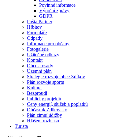
Povinné informace
Výroční zprávy
GDPR
Pošta Partner
Hřbitov
Formuláře
Odpady
Informace pro občany
Fotogalerie
Užitečné odkazy
Kontakt
Obce a osady
Územní plán
Strategie rozvoje obce Zdíkov
Plán rozvoje sportu
Kultura
Bezproudí
Publicity projektů
Ceny energií, služeb a poplatků
Občasník Zdíkovsko
Plán zimní údržby
Hlášení rozhlasu
Turista