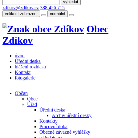
zdikov@zdikov.cz
388 426 715
velikost zobrazení
normální
Obec
Zdíkov
úvod
Úřední deska
hlášení rozhlasu
Kontakt
fotogalerie
Občan
Obec
Úřad
Úřední deska
Archiv úřední desky
Kontakty
Pracovní doba
Obecně závazné vyhlášky
e-Podatelna