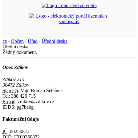
cz
-
Občan
-
Úřad
-
Úřední deska
Úřední deska
Žádný dokument.
Obec Zdíkov
Zdíkov 215
38472 Zdíkov
Starosta:
Mgr. Roman Šebánek
Tel:
388 426 715
E-mail:
zdikov@zdikov.cz
IDDS:
pg7babg
Fakturační údaje
IČ:
00250872
DIČ:
CZ00250872