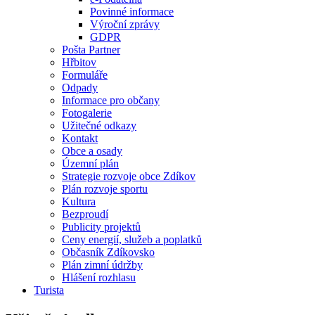
Povinné informace
Výroční zprávy
GDPR
Pošta Partner
Hřbitov
Formuláře
Odpady
Informace pro občany
Fotogalerie
Užitečné odkazy
Kontakt
Obce a osady
Územní plán
Strategie rozvoje obce Zdíkov
Plán rozvoje sportu
Kultura
Bezproudí
Publicity projektů
Ceny energií, služeb a poplatků
Občasník Zdíkovsko
Plán zimní údržby
Hlášení rozhlasu
Turista