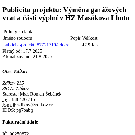
Publicita projektu: Výměna garážových
vrat a části výplní v HZ Masákova Lhota
Přílohy k článku
Jméno souboru
Popis
Velikost
publicita-projektu877217194.docx
47.9 Kb
Platný od:
17.7.2025
Aktualizováno:
21.8.2025
Obec Zdíkov
Zdíkov 215
38472 Zdíkov
Starosta:
Mgr. Roman Šebánek
Tel:
388 426 715
E-mail:
zdikov@zdikov.cz
IDDS:
pg7babg
Fakturační údaje
IČ:
00250872