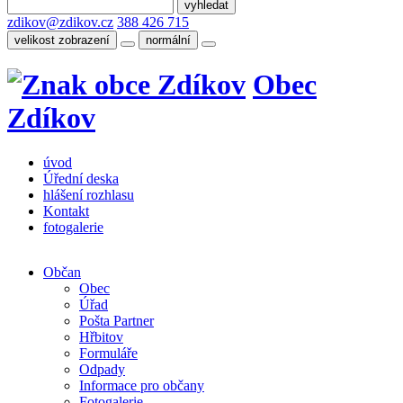
zdikov@zdikov.cz
388 426 715
velikost zobrazení
normální
Obec
Zdíkov
úvod
Úřední deska
hlášení rozhlasu
Kontakt
fotogalerie
Občan
Obec
Úřad
Pošta Partner
Hřbitov
Formuláře
Odpady
Informace pro občany
Fotogalerie