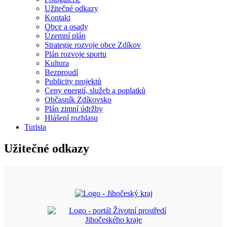
Užitečné odkazy
Kontakt
Obce a osady
Územní plán
Strategie rozvoje obce Zdíkov
Plán rozvoje sportu
Kultura
Bezproudí
Publicity projektů
Ceny energií, služeb a poplatků
Občasník Zdíkovsko
Plán zimní údržby
Hlášení rozhlasu
Turista
Užitečné odkazy